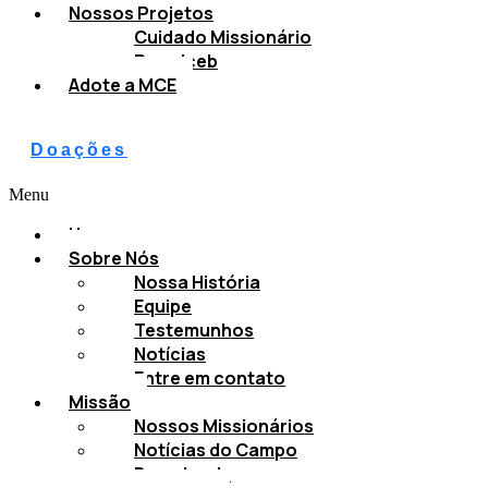
Nossos Projetos
Cuidado Missionário
Promiceb
Adote a MCE
Doações
Menu
Home
Sobre Nós
Nossa História
Equipe
Testemunhos
Notícias
Entre em contato
Missão
Nossos Missionários
Notícias do Campo
Downloads