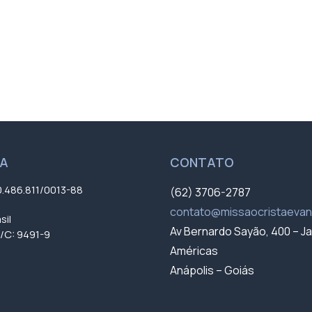
UA
CONTATO
0.486.811/0013-88
(62) 3706-2787
contato@missaocristaevan
sil
Av Bernardo Sayão, 400 – J
/C: 9491-9
Américas
Anápolis – Goiás